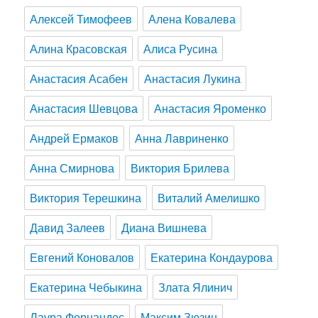
Алексей Тимофеев
Алена Ковалева
Алина Красовская
Алиса Русина
Анастасия Асабен
Анастасия Лукина
Анастасия Шевцова
Анастасия Яроменко
Андрей Ермаков
Анна Лавриненко
Анна Смирнова
Виктория Брилева
Виктория Терешкина
Виталий Амелишко
Давид Залеев
Диана Вишнева
Евгений Коновалов
Екатерина Кондаурова
Екатерина Чебыкина
Злата Ялинич
Лаура Фернандес
Максим Зюзин