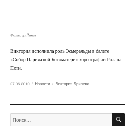
Фото: gullimar
Виктория исполнила роль Эсмеральды в балете
«Собор Парижской Богоматери» хореографии Ролана
Пети.
Опубликовано
27.06.2010
Рубрики
Новости
Метки
Виктория Брилева
ПО
Искать: