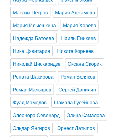
Максим Петров
Мария Аджамова
Мария Ильюшкина
Мария Хорева
Надежда Батоева
Наиль Еникеев
Ника Цхвитария
Никита Корнеев
Николай Цискаридзе
Оксана Скорик
Рената Шакирова
Роман Беляков
Роман Малышев
Сергей Данилян
Фуад Мамедов
Шамала Гусейнова
Элеонора Севенард
Элина Камалова
Эльдар Янгиров
Эрнест Латыпов