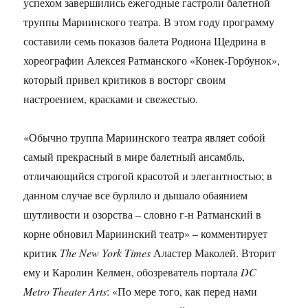
успехом завершились ежегодные гастроли балетной
труппы Мариинского театра. В этом году программу
составили семь показов балета Родиона Щедрина в
хореографии Алексея Ратманского «Конек-Горбунок»,
который привел критиков в восторг своим
настроением, красками и свежестью.
«Обычно труппа Мариинского театра являет собой
самый прекрасный в мире балетный ансамбль,
отличающийся строгой красотой и элегантностью; в
данном случае все бурлило и дышало обаянием
шутливости и озорства – словно г-н Ратманский в
корне обновил Мариинский театр» – комментирует
критик
The New York Times
Аластер Маколей. Вторит
ему и Каролин Келмен, обозреватель портала
DC
Metro Theater Arts
: «По мере того, как перед нами