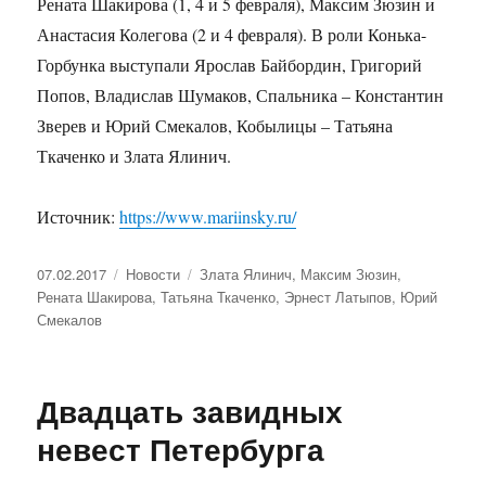
Рената Шакирова (1, 4 и 5 февраля), Максим Зюзин и
Анастасия Колегова (2 и 4 февраля). В роли Конька-
Горбунка выступали Ярослав Байбордин, Григорий
Попов, Владислав Шумаков, Спальника – Константин
Зверев и Юрий Смекалов, Кобылицы – Татьяна
Ткаченко и Злата Ялинич.
Источник:
https://www.mariinsky.ru/
Опубликовано
07.02.2017
Рубрики
Новости
Метки
Злата Ялинич
,
Максим Зюзин
,
Рената Шакирова
,
Татьяна Ткаченко
,
Эрнест Латыпов
,
Юрий
Смекалов
Двадцать завидных
невест Петербурга