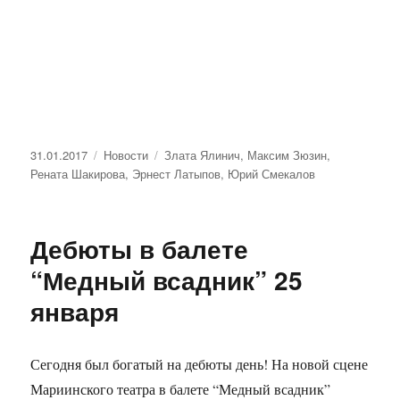
Опубликовано
31.01.2017
Рубрики
Новости
Метки
Злата Ялинич
,
Максим Зюзин
,
Рената Шакирова
,
Эрнест Латыпов
,
Юрий Смекалов
Дебюты в балете
“Медный всадник” 25
января
Сегодня был богатый на дебюты день! На новой сцене
Мариинского театра в балете “Медный всадник”