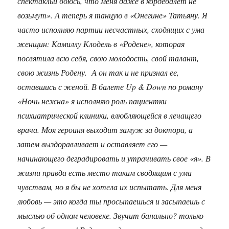
спектакльи боюсь, что меня даже в кордебалет не
возьмут». А теперь я танцую в «Онегине» Татьяну. Я
часто исполняю партии несчастных, сходящих с ума
женщин: Камиллу Клодель в «Родене», которая
посвятила всю себя, свою молодость, свой талант,
свою жизнь Родену. А он так и не признал ее,
оставшись с женой. В балете Up & Down по роману
«Ночь нежна» я исполняю роль пациентки
психиатрической клиники, влюбляющейся в лечащего
врача. Моя героиня выходит замуж за доктора, а
затем выздоравливает и оставляет его —
начинающего деградировать и утрачивать свое «я». В
жизни правда есть место таким сводящим с ума
чувствам, но я бы не хотела их испытать. Для меня
любовь — это когда ты просыпаешься и засыпаешь с
мыслью об одном человеке. Звучит банально? только