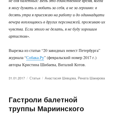
не для балетных! Ведь это единственное время, когда
я могу думать и любить за себя, а не за героиню: в
десять утра я приезжаю на работу и до одиннадцати
вечера воплощаюсь в других персонажей, проживаю их
чувства. Если этого не делать, я не буду хорошим
артистом».
Вырезка из статьи “20 завидных невест Петербурга”
журнала “
Собака.Ру
” (февральский номер 2017 г.)
авторы Кристина Шибаева, Виталий Котов.
Опубликовано
31.01.2017
Рубрики
Статьи
Метки
Анастасия Шевцова
,
Рената Шакирова
Гастроли балетной
труппы Мариинского