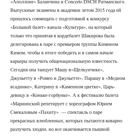
«Аполлоне» Баланчина и Concerto DSCH Ратманского.
Выпускные экзамены в академии летом 2015 года ей
пришлось совмещать с подготовкой к конкурсу
«Большой балет» канала «Культура», на который
только что принятая в кордебалет Шакирова была
делегирована в паре с премьером труппы Кимином
Кимом, чтобы в итоге победить и в самом начале
карьеры получить общенациональную известность.
Сегодня она танцует Машу в»Щелкунчике»,
Джульетту в «Ромео и Джульетте», Парашу в «Медном
всаднике», Катерину в «Каменном цветке», Царь-
девицу в «Коньке-горбунке». А к фестивалю балета
«Мариинский репетирует с хореографом Юрием
Смекаловым «Пахиту» — спектакль о паре
прекрасных влюбленных, которых пытаются коварно
разлучить злодеи, но все оканчивается пышной