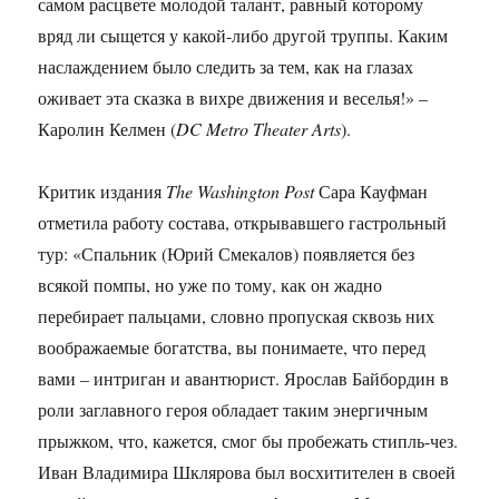
самом расцвете молодой талант, равный которому
вряд ли сыщется у какой-либо другой труппы. Каким
наслаждением было следить за тем, как на глазах
оживает эта сказка в вихре движения и веселья!» –
Каролин Келмен (
DC Metro Theater Arts
).
Критик издания
The Washington Post
Сара Кауфман
отметила работу состава, открывавшего гастрольный
тур: «Спальник (Юрий Смекалов) появляется без
всякой помпы, но уже по тому, как он жадно
перебирает пальцами, словно пропуская сквозь них
воображаемые богатства, вы понимаете, что перед
вами – интриган и авантюрист. Ярослав Байбордин в
роли заглавного героя обладает таким энергичным
прыжком, что, кажется, смог бы пробежать стипль-чез.
Иван Владимира Шклярова был восхитителен в своей