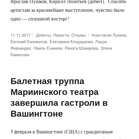
Ярослав Пушков, Кирилл Леонтьев (дебют). Спасибо
артистам за красивейшее выступление, чувство было
одно — сплошной восторг!
Опубликовано
11.11.2017
Рубрики
Дебюты
,
Новости
,
Отзывы
Метки
Анастасия Лукина
,
Евгений Коновалов
,
Екатерина Кондаурова
,
Лаура
Фернандес
,
Наиль Еникеев
,
Рената Шакирова
,
Элина
Камалова
Балетная труппа
Мариинского театра
завершила гастроли в
Вашингтоне
5 февраля в Вашингтоне (США) с грандиозным