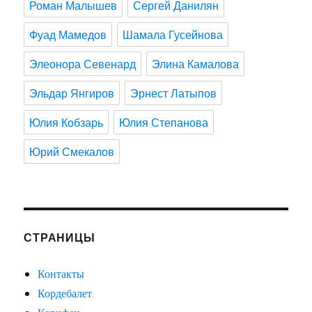
Роман Малышев
Сергей Данилян
Фуад Мамедов
Шамала Гусейнова
Элеонора Севенард
Элина Камалова
Эльдар Янгиров
Эрнест Латыпов
Юлия Кобзарь
Юлия Степанова
Юрий Смекалов
СТРАНИЦЫ
Контакты
Кордебалет