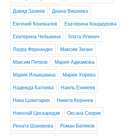
Давид Залеев
Диана Вишнева
Евгений Коновалов
Екатерина Кондаурова
Екатерина Чебыкина
Злата Ялинич
Лаура Фернандес
Максим Зюзин
Максим Петров
Мария Аджамова
Мария Ильюшкина
Мария Хорева
Надежда Батоева
Наиль Еникеев
Ника Цхвитария
Никита Корнеев
Николай Цискаридзе
Оксана Скорик
Рената Шакирова
Роман Беляков