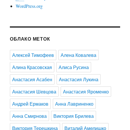
WordPress.org
ОБЛАКО МЕТОК
Алексей Тимофеев
Алена Ковалева
Алина Красовская
Алиса Русина
Анастасия Асабен
Анастасия Лукина
Анастасия Шевцова
Анастасия Яроменко
Андрей Ермаков
Анна Лавриненко
Анна Смирнова
Виктория Брилева
Виктория Терешкина
Виталий Амелишко