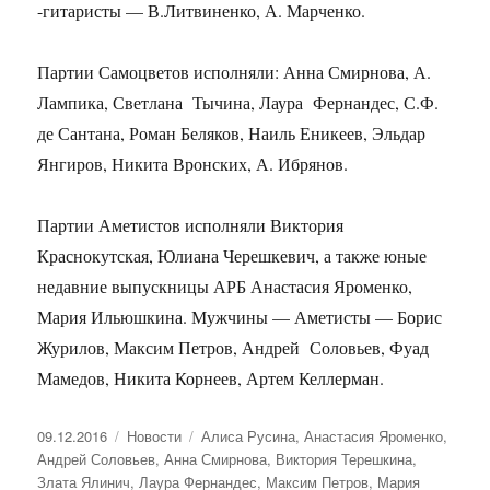
-гитаристы — В.Литвиненко, А. Марченко.
Партии Самоцветов исполняли: Анна Смирнова, А.
Лампика, Светлана Тычина, Лаура Фернандес, С.Ф.
де Сантана, Роман Беляков, Наиль Еникеев, Эльдар
Янгиров, Никита Вронских, А. Ибрянов.
Партии Аметистов исполняли Виктория
Краснокутская, Юлиана Черешкевич, а также юные
недавние выпускницы АРБ Анастасия Яроменко,
Мария Ильюшкина. Мужчины — Аметисты — Борис
Журилов, Максим Петров, Андрей Соловьев, Фуад
Мамедов, Никита Корнеев, Артем Келлерман.
Опубликовано
09.12.2016
Рубрики
Новости
Метки
Алиса Русина
,
Анастасия Яроменко
,
Андрей Соловьев
,
Анна Смирнова
,
Виктория Терешкина
,
Злата Ялинич
,
Лаура Фернандес
,
Максим Петров
,
Мария