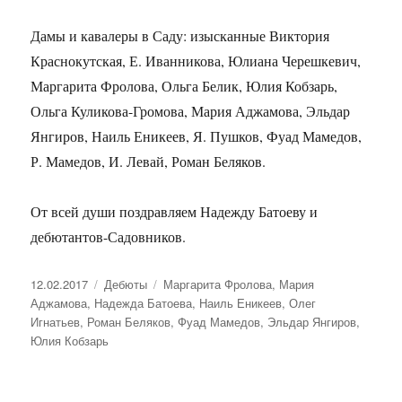
Дамы и кавалеры в Саду: изысканные Виктория
Краснокутская, Е. Иванникова, Юлиана Черешкевич,
Маргарита Фролова, Ольга Белик, Юлия Кобзарь,
Ольга Куликова-Громова, Мария Аджамова, Эльдар
Янгиров, Наиль Еникеев, Я. Пушков, Фуад Мамедов,
Р. Мамедов, И. Левай, Роман Беляков.
От всей души поздравляем Надежду Батоеву и
дебютантов-Садовников.
Опубликовано
12.02.2017
Рубрики
Дебюты
Метки
Маргарита Фролова
,
Мария
Аджамова
,
Надежда Батоева
,
Наиль Еникеев
,
Олег
Игнатьев
,
Роман Беляков
,
Фуад Мамедов
,
Эльдар Янгиров
,
Юлия Кобзарь