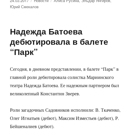
Опубликовано
24.03.2017
Рубрики
Новости
Метки
Алиса Русина
,
Эльдар Янгиров
,
Юрий Смекалов
Надежда Батоева
дебютировала в балете
“Парк”
Сегодня, в дневном представлении, в балете “Парк” в
главной роли дебютировала солистка Мариинского
театра Надежда Батоева. Ее надежным партнером был
великолепный Константин Зверев.
Роли загадочных Садовников исполнили: В. Ткаченко,
Олег Игнатьев (дебют), Максим Изместьев (дебют), Р.
Бейшеналиев (дебют).