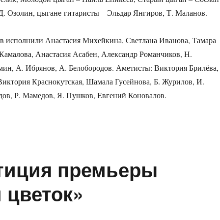
Д. Озолин, цыгане-гитаристы – Эльдар Янгиров, Т. Маланов.
в исполнили Анастасия Михейкина, Светлана Иванова, Тамара
Камалова, Анастасия Асабен, Александр Романчиков, Н.
мин, А. Ибрянов, А. Белобородов. Аметисты: Виктория Брилёва,
иктория Краснокутская, Шамала Гусейнова, Б. Журилов, И.
ов, Р. Мамедов, Я. Пушков, Евгений Коновалов.
тиция премьеры
 цветок»