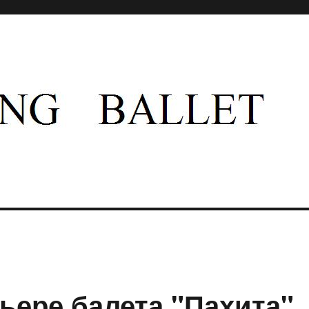
 русского балета имени Вагановой
ьере балета "Пахита"