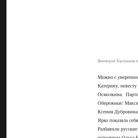
Виктория Терешкина в
Можно с увереннос
Катерину, невесту
Осмолкина. Парти
Обережные: Макси
Ксения Дубровина
Ярко показала себ
Разбавили русски
исполнила Ольга Б