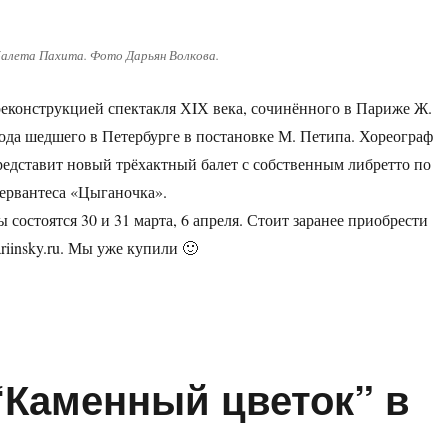
алета Пахита. Фото Дарьян Волкова.
 реконструкцией спектакля ХIХ века, сочинённого в Париже Ж.
года шедшего в Петербурге в постановке М. Петипа. Хореограф
дставит новый трёхактный балет с собственным либретто по
ервантеса «Цыганочка».
состоятся 30 и 31 марта, 6 апреля. Стоит заранее приобрести
iinsky.ru. Мы уже купили 🙂
“Каменный цветок” в