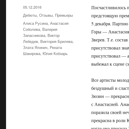
Опубликовано
05.12.2016
Посчастливилось п
Рубрики
Дебюты
,
Отзывы
,
Премьеры
предстоящую прем
Метки
Алиса Русина
,
Анастасия
5 декабря. Парти
Соболева
,
Валерия
Горы — Анастасия
Запасникова
,
Виктор
Зверев. Т.е. соста
Лебедев
,
Виктория Брилева
,
Злата Ялинич
,
Рената
присутствовал зна
Шакирова
,
Юлия Кобзарь
присутствовал — а
выбежал к сцене (з
Все артисты моло
бездушный и сласт
Зюзин — прекрасно
с Анастасией. Ана
поразила своей не
прекрасна в роли 
когда она просила