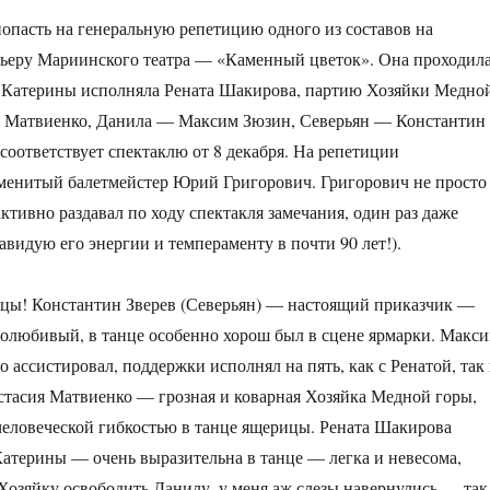
опасть на генеральную репетицию одного из составов на
ьеру Мариинского театра — «Каменный цветок». Она проходил
ю Катерины исполняла Рената Шакирова, партию Хозяйки Медно
 Матвиенко, Данила — Максим Зюзин, Северьян — Константин
в соответствует спектаклю от 8 декабря. На репетиции
менитый балетмейстер Юрий Григорович. Григорович не просто
ктивно раздавал по ходу спектакля замечания, один раз даже
авидую его энергии и темпераменту в почти 90 лет!).
дцы! Константин Зверев (Северьян) — настоящий приказчик —
олюбивый, в танце особенно хорош был в сцене ярмарки. Макс
 ассистировал, поддержки исполнял на пять, как с Ренатой, так
стасия Матвиенко — грозная и коварная Хозяйка Медной горы,
человеческой гибкостью в танце ящерицы. Рената Шакирова
Катерины — очень выразительна в танце — легка и невесома,
 Хозяйку освободить Данилу, у меня аж слезы навернулись — так