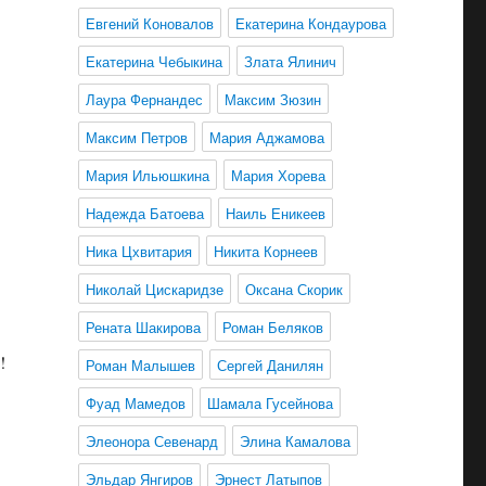
Евгений Коновалов
Екатерина Кондаурова
Екатерина Чебыкина
Злата Ялинич
Лаура Фернандес
Максим Зюзин
Максим Петров
Мария Аджамова
Мария Ильюшкина
Мария Хорева
Надежда Батоева
Наиль Еникеев
Ника Цхвитария
Никита Корнеев
Николай Цискаридзе
Оксана Скорик
Рената Шакирова
Роман Беляков
!
Роман Малышев
Сергей Данилян
Фуад Мамедов
Шамала Гусейнова
Элеонора Севенард
Элина Камалова
Эльдар Янгиров
Эрнест Латыпов