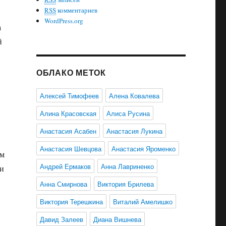
RSS
комментариев
WordPress.org
а
й
ОБЛАКО МЕТОК
Алексей Тимофеев
Алена Ковалева
Алина Красовская
Алиса Русина
Анастасия Асабен
Анастасия Лукина
Анастасия Шевцова
Анастасия Яроменко
им
Андрей Ермаков
Анна Лавриненко
 и
Анна Смирнова
Виктория Брилева
Виктория Терешкина
Виталий Амелишко
Давид Залеев
Диана Вишнева