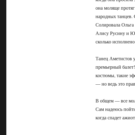
она моляще протяг
народных танцев. 
Солировала Ольга 
Алису Русину и Ю
сколько исполнено
Танец Аметистов у
премьерный балет!
костюмы, такие эф
— но ведь это пра
В общем — все мол
Сам надеюсь пойти
когда спадет ажио