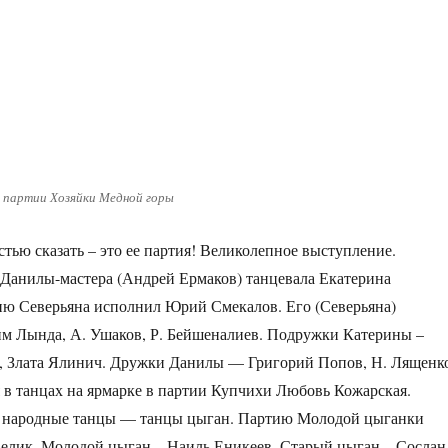
 партии Хозяйки Медной горы
тью сказать – это ее партия! Великолепное выступление.
 Данилы-мастера (Андрей Ермаков) танцевала Екатерина
ю Северьяна исполнил Юрий Смекалов. Его (Северьяна)
м Лында, А. Ушаков, Р. Бейшеналиев. Подружки Катерины –
, Злата Ялинич. Дружки Данилы — Григорий Попов, Н. Лященк
я в танцах на ярмарке в партии Купчихи Любовь Кожарская.
е народные танцы — танцы цыган. Партию Молодой цыганки
елик, Молодой цыган – Наиль Еникеев, Старый цыган – Сослан