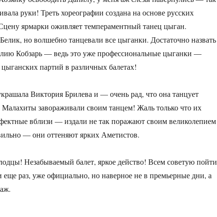
ивала руки! Треть хореографии создана на основе русских
Сцену ярмарки оживляет темпераментный танец цыган.
Белик, но волшебно танцевали все цыганки. Достаточно назвать
лию Кобзарь — ведь это уже профессиональные цыганки —
 цыганских партий в различных балетах!
крашала Виктория Брилева и — очень рад, что она танцует
 Малахиты завораживали своим танцем! Жаль только что их
фектные вблизи — издали не так поражают своим великолепием
вильно — они оттеняют ярких Аметистов.
одцы! Незабываемый балет, яркое действо! Всем советую пойти
 еще раз, уже официально, но наверное не в премьерные дни, а
таж.