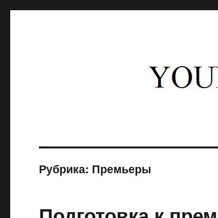
Юность балета
Блог о балете, новости, премьеры, Мариинский театр, Академия
Рубрика: Премьеры
Подготовка к прем