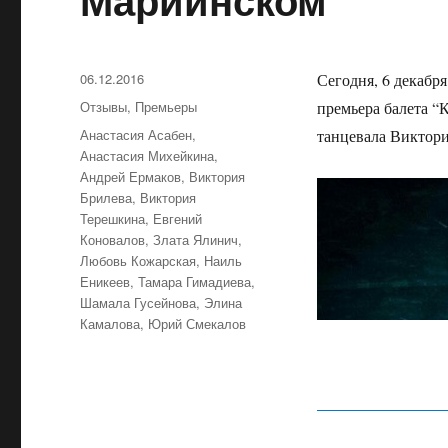
Опубликовано
06.12.2016
Сегодня, 6 декабр
Рубрики
Отзывы
,
Премьеры
премьера балета 
Метки
Анастасия Асабен
,
танцевала Виктор
Анастасия Михейкина
,
Андрей Ермаков
,
Виктория
Брилева
,
Виктория
Терешкина
,
Евгений
Коновалов
,
Злата Ялинич
,
Любовь Кожарская
,
Наиль
Еникеев
,
Тамара Гимадиева
,
Шамала Гусейнова
,
Элина
Камалова
,
Юрий Смекалов