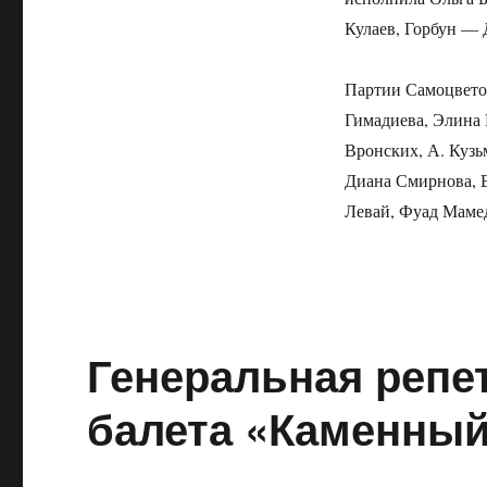
Кулаев, Горбун — 
Партии Самоцвето
Гимадиева, Элина 
Вронских, А. Кузь
Диана Смирнова, В
Левай, Фуад Мамед
Генеральная репе
балета «Каменный