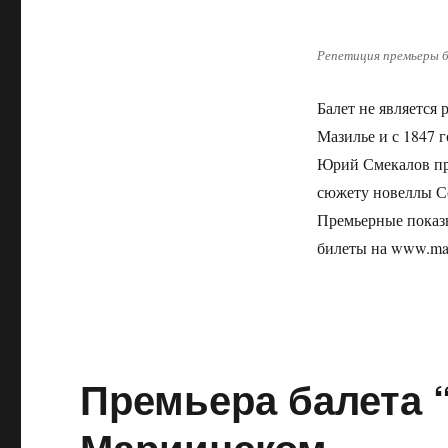
Репетиция премьеры б
Балет не является
Мазилье и с 1847 
Юрий Смекалов пре
сюжету новеллы С
Премьерные показы 
билеты на www.mar
Премьера балета 
Мариинском