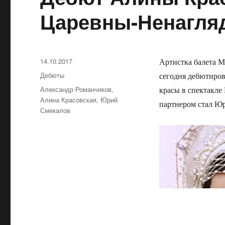
Царевны-Ненагля
Опубликовано
14.10.2017
Артистка балета М
Рубрики
Дебюты
сегодня дебютиро
Метки
Александр Романчиков
,
красы в спектакле
Алина Красовская
,
Юрий
партнером стал Ю
Смекалов