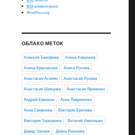
RSS
комментариев
WordPress.org
ОБЛАКО МЕТОК
Алексей Тимофеев
Алена Ковалева
Алина Красовская
Алиса Русина
Анастасия Асабен
Анастасия Лукина
Анастасия Шевцова
Анастасия Яроменко
Андрей Ермаков
Анна Лавриненко
Анна Смирнова
Виктория Брилева
Виктория Терешкина
Виталий Амелишко
Давид Залеев
Диана Вишнева