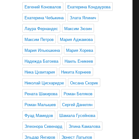
Евгений Коновалов
Екатерина Кондаурова
Екатерина Чебыкина
Злата Ялинич
Лаура Фернандес
Максим Зюзин
Максим Петров
Мария Аджамова
Мария Ильюшкина
Мария Хорева
Надежда Батоева
Наиль Еникеев
Ника Цхвитария
Никита Корнеев
Николай Цискаридзе
Оксана Скорик
Рената Шакирова
Роман Беляков
Роман Малышев
Сергей Данилян
Фуад Мамедов
Шамала Гусейнова
Элеонора Севенард
Элина Камалова
Эльдар Янгиров
Эрнест Латыпов