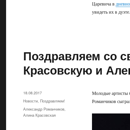
Царевича в
дневно
увидеть их в дуэте
Поздравляем со с
Красовскую и Але
Опубликовано
18.08.2017
Молодые артисты б
Рубрики
Новости
,
Поздравляем!
Романчиков сыграл
Метки
Александр Романчиков
,
Алина Красовская