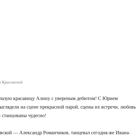
ы Красовской
глазую красавицу Алину с увереным дебютом! С Юрием
глядели на сцене прекрасной парой, сцены их встречи, любовь
 станцованы чудесно!
ской — Александр Романчиков, танцевал сегодня-же Ивана-