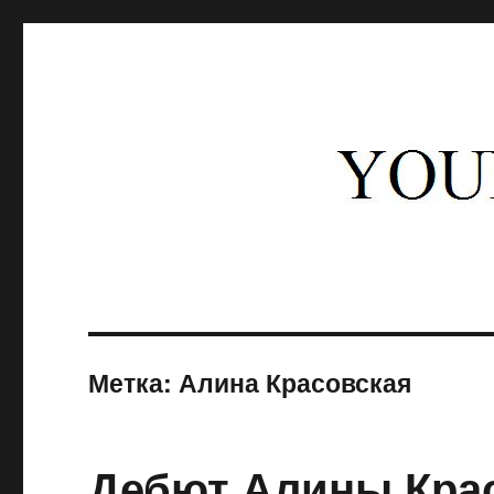
Юность балета
Блог о балете, новости, премьеры, Мариинский театр, Академия
Метка: Алина Красовская
Дебют Алины Крас