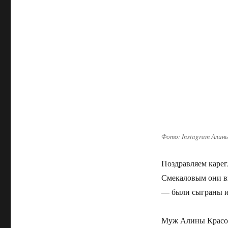
Фото: Instagram Алин
Поздравляем каре
Смекаловым они вы
— были сыграны и
Муж Алины Красов