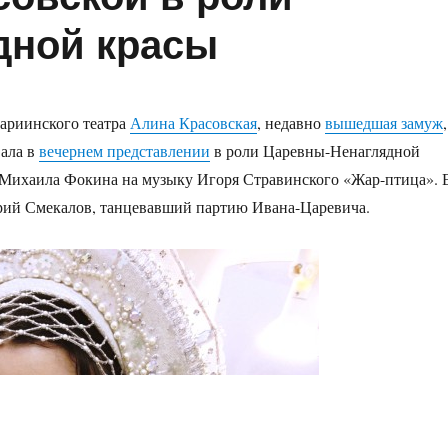
дной красы
ариинского театра
Алина Красовская
, недавно
вышедшая замуж
,
вала в
вечернем представлении
в роли Царевны-Ненаглядной
 Михаила Фокина на музыку Игоря Стравинского «Жар-птица». 
рий Смекалов, танцевавший партию Ивана-Царевича.