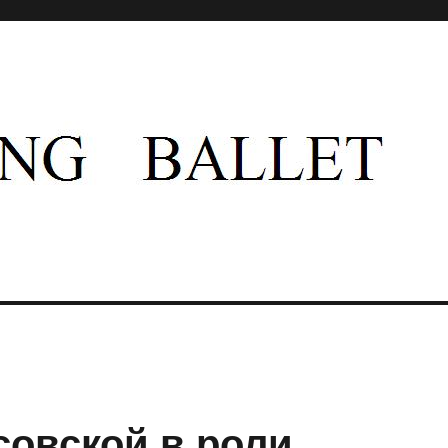
 русского балета имени Вагановой
овской в роли